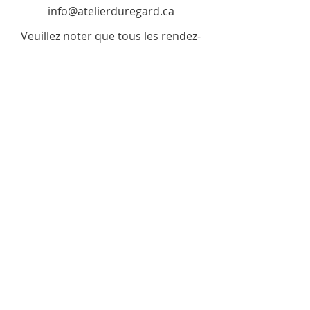
info@atelierduregard.ca
Veuillez noter que tous les rendez-
vous se prennent en ligne
ici
.