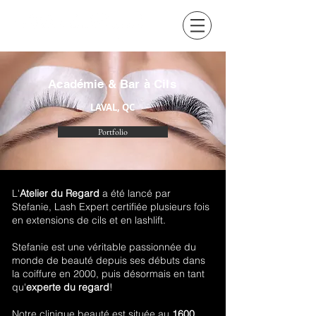
Académie & Bar à Cils
LAVAL, QC
Portfolio
L'
Atelier du Regard
a été lancé par
Stefanie, Lash Expert certifiée plusieurs fois
en extensions de cils et en lashlift.
Stefanie est une véritable passionnée du
monde de beauté depuis ses débuts dans
la coiffure en 2000, puis désormais en tant
qu'
experte du regard
!
Notre clinique beauté est située au
1600