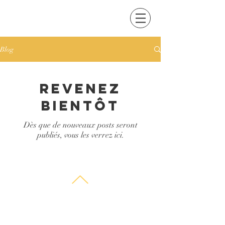
Blog
Revenez
bientôt
Dès que de nouveaux posts seront
publiés, vous les verrez ici.
© 2025. Créé avec
Wix.com
AtelierduRegard.ca - Atelier du Regard - Laval,
Québec