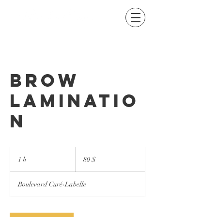
BROW
LAMINATIO
N
80 dollars
canadiens
1 h
1
80 $
Boulevard Curé-Labelle