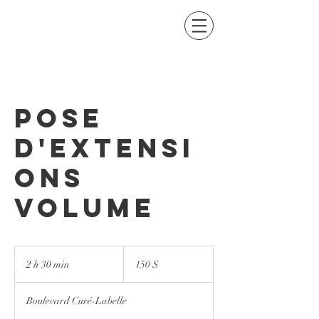
POSE
D'EXTENSI
ONS
VOLUME
150 dollars
canadiens
2 h 30 min
2
150 $
h
3
Boulevard Curé-Labelle
0
m